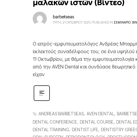
μαλακών ιστών (Βίντεο)
barbetseas
ΤΡΙΤΗ, 21 ΟΚΤΩΒΡΙΟΥ 2025
/
PUBLISHED IN
ΣΕΜΙΝΑΡΙΟ
,
ΒΙ
Ο ιατρός-εμφυτευματολόγος Ανδρέας Μπαρμπετσέ
εκλεκτούς συναδέλφους του, σε ένα υψηλού ε
11 Οκτωβρίου, με θέμα την εμφυτευματολογία 
από την AVEN Dental και συνδύασε θεωρητικό
είχαν
ANDREAS BARBETSEAS
AVEN DENTAL
BARBETSE
DENTAL CONFERENCE
DENTAL COURSE
DENTAL E
DENTAL TRAINING
DENTIST LIFE
DENTISTRY GREE