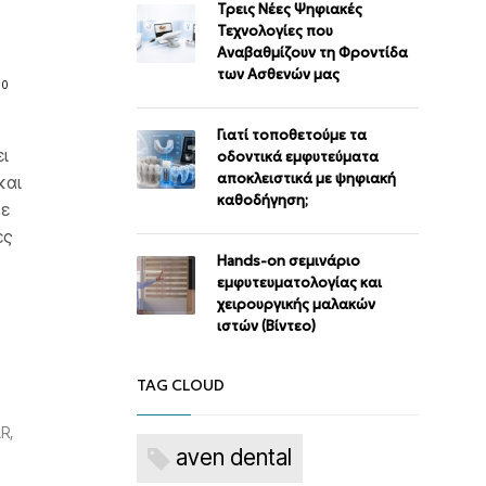
Τρεις Νέες Ψηφιακές
Τεχνολογίες που
Αναβαθμίζουν τη Φροντίδα
των Ασθενών μας
0
Γιατί τοποθετούμε τα
ι
οδοντικά εμφυτεύματα
αποκλειστικά με ψηφιακή
και
καθοδήγηση;
κε
ες
Ηands-on σεμινάριο
εμφυτευματολογίας και
χειρουργικής μαλακών
ιστών (Βίντεο)
TAG CLOUD
AR
aven dental