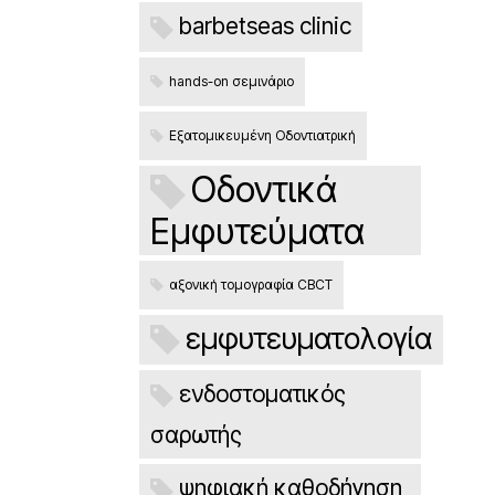
barbetseas clinic
hands-on σεμινάριο
Εξατομικευμένη Οδοντιατρική
Οδοντικά
Εμφυτεύματα
αξονική τομογραφία CBCT
εμφυτευματολογία
ενδοστοματικός
σαρωτής
ψηφιακή καθοδήγηση