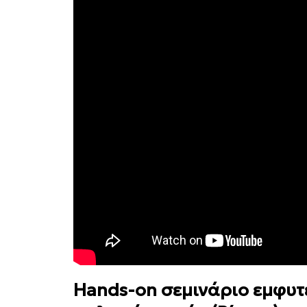
Ηands-on σεμινάριο εμφυτ